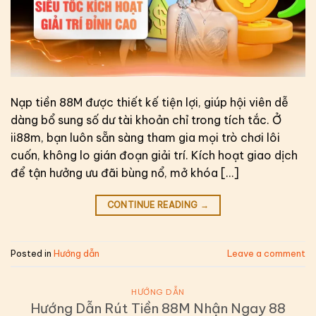
Nạp tiền 88M được thiết kế tiện lợi, giúp hội viên dễ
dàng bổ sung số dư tài khoản chỉ trong tích tắc. Ở
ii88m, bạn luôn sẵn sàng tham gia mọi trò chơi lôi
cuốn, không lo gián đoạn giải trí. Kích hoạt giao dịch
để tận hưởng ưu đãi bùng nổ, mở khóa […]
CONTINUE READING
→
Posted in
Hướng dẫn
Leave a comment
HƯỚNG DẪN
Hướng Dẫn Rút Tiền 88M Nhận Ngay 88