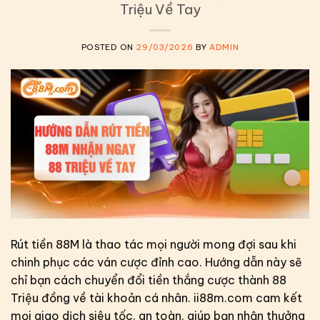
Triệu Về Tay
POSTED ON
29/03/2026
BY
ADMIN
Rút tiền 88M là thao tác mọi người mong đợi sau khi
chinh phục các ván cược đỉnh cao. Hướng dẫn này sẽ
chỉ bạn cách chuyển đổi tiền thắng cược thành 88
Triệu đồng về tài khoản cá nhân. ii88m.com cam kết
mọi giao dịch siêu tốc, an toàn, giúp bạn nhận thưởng