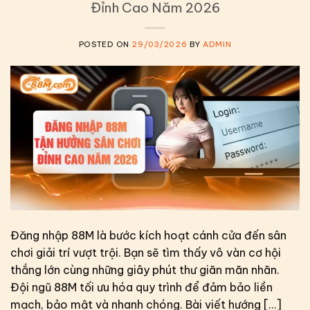
Đỉnh Cao Năm 2026
POSTED ON
29/03/2026
BY
ADMIN
Đăng nhập 88M là bước kích hoạt cánh cửa đến sân
chơi giải trí vượt trội. Bạn sẽ tìm thấy vô vàn cơ hội
thắng lớn cùng những giây phút thư giãn mãn nhãn.
Đội ngũ 88M tối ưu hóa quy trình để đảm bảo liền
mạch, bảo mật và nhanh chóng. Bài viết hướng […]