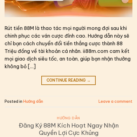
Rút tiền 88M là thao tác mọi người mong đợi sau khi
chinh phục các ván cược đỉnh cao. Hướng dẫn này sẽ
chỉ bạn cách chuyển đổi tiền thắng cược thành 88
Triệu đồng về tài khoản cá nhân. ii88m.com cam kết
mọi giao dịch siêu tốc, an toàn, giúp bạn nhận thưởng
không bỏ […]
CONTINUE READING
→
Posted in
Hướng dẫn
Leave a comment
HƯỚNG DẪN
Đăng Ký 88M Kích Hoạt Ngay Nhận
Quyền Lợi Cực Khủng