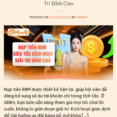
Trí Đỉnh Cao
POSTED ON
29/03/2026
BY
ADMIN
Nạp tiền 88M được thiết kế tiện lợi, giúp hội viên dễ
dàng bổ sung số dư tài khoản chỉ trong tích tắc. Ở
ii88m, bạn luôn sẵn sàng tham gia mọi trò chơi lôi
cuốn, không lo gián đoạn giải trí. Kích hoạt giao dịch
để tận hưởng ưu đãi bùng nổ, mở khóa […]