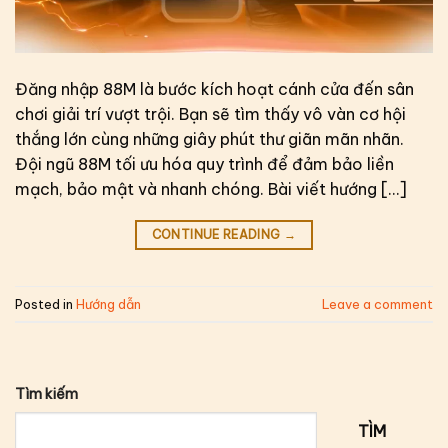
Đăng nhập 88M là bước kích hoạt cánh cửa đến sân
chơi giải trí vượt trội. Bạn sẽ tìm thấy vô vàn cơ hội
thắng lớn cùng những giây phút thư giãn mãn nhãn.
Đội ngũ 88M tối ưu hóa quy trình để đảm bảo liền
mạch, bảo mật và nhanh chóng. Bài viết hướng […]
CONTINUE READING
→
Posted in
Hướng dẫn
Leave a comment
Tìm kiếm
TÌM