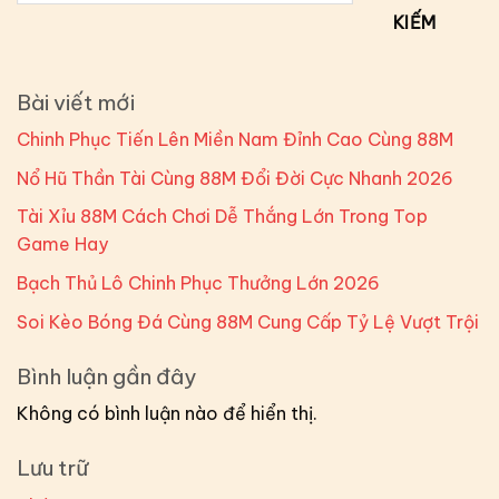
KIẾM
Bài viết mới
Chinh Phục Tiến Lên Miền Nam Đỉnh Cao Cùng 88M
Nổ Hũ Thần Tài Cùng 88M Đổi Đời Cực Nhanh 2026
Tài Xỉu 88M Cách Chơi Dễ Thắng Lớn Trong Top
Game Hay
Bạch Thủ Lô Chinh Phục Thưởng Lớn 2026
Soi Kèo Bóng Đá Cùng 88M Cung Cấp Tỷ Lệ Vượt Trội
Bình luận gần đây
Không có bình luận nào để hiển thị.
Lưu trữ