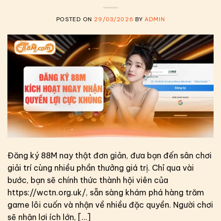
POSTED ON
29/03/2026
BY
ADMIN
Đăng ký 88M nay thật đơn giản, đưa bạn đến sân chơi
giải trí cùng nhiều phần thưởng giá trị. Chỉ qua vài
bước, bạn sẽ chính thức thành hội viên của
https://wctn.org.uk/, sẵn sàng khám phá hàng trăm
game lôi cuốn và nhận về nhiều đặc quyền. Người chơi
sẽ nhận lợi ích lớn, […]