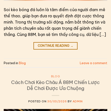
Soi kèo bóng đá luôn là tâm điểm của người đam mê
thể thao, giúp bạn đưa ra quyết định đặt cược thông
minh. Trong thị trường sôi động, nắm bắt thông tin và
phân tích chuyên sâu rất quan trọng để giành chiến
thắng. Cùng 88M, bạn sẽ tìm thấy công cụ, dữ liệu […]
CONTINUE READING
→
Posted in
Blog
Leave a comment
BLOG
Cách Chơi Kèo Châu Á 88M Chiến Lược
Dễ Chơi Được Ưa Chuộng
POSTED ON
30/03/2026
BY
ADMIN