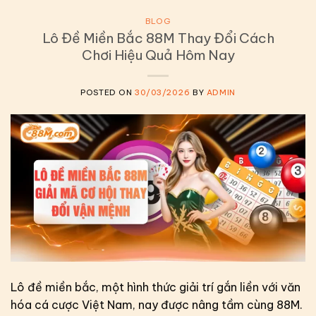
BLOG
Lô Đề Miền Bắc 88M Thay Đổi Cách
Chơi Hiệu Quả Hôm Nay
POSTED ON
30/03/2026
BY
ADMIN
Lô đề miền bắc, một hình thức giải trí gắn liền với văn
hóa cá cược Việt Nam, nay được nâng tầm cùng 88M.