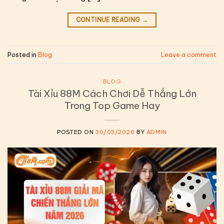
CONTINUE READING
→
Posted in
Blog
Leave a comment
BLOG
Tài Xỉu 88M Cách Chơi Dễ Thắng Lớn
Trong Top Game Hay
POSTED ON
30/03/2026
BY
ADMIN