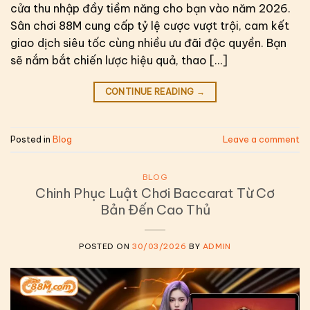
cửa thu nhập đầy tiềm năng cho bạn vào năm 2026.
Sân chơi 88M cung cấp tỷ lệ cược vượt trội, cam kết
giao dịch siêu tốc cùng nhiều ưu đãi độc quyền. Bạn
sẽ nắm bắt chiến lược hiệu quả, thao […]
CONTINUE READING
→
Posted in
Blog
Leave a comment
BLOG
Chinh Phục Luật Chơi Baccarat Từ Cơ
Bản Đến Cao Thủ
POSTED ON
30/03/2026
BY
ADMIN