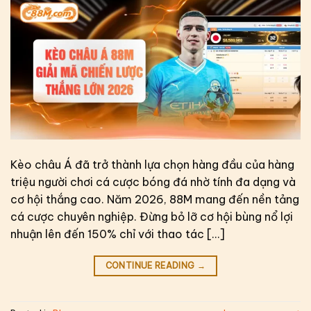
Kèo châu Á đã trở thành lựa chọn hàng đầu của hàng
triệu người chơi cá cược bóng đá nhờ tính đa dạng và
cơ hội thắng cao. Năm 2026, 88M mang đến nền tảng
cá cược chuyên nghiệp. Đừng bỏ lỡ cơ hội bùng nổ lợi
nhuận lên đến 150% chỉ với thao tác […]
CONTINUE READING
→