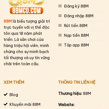
Đăng ký 88M
Đăng nhập 88M
88M
là biểu tượng giải trí
Rút tiền 88M
trực tuyến với vị thế độc
tôn qua 18 năm phát
Nạp tiền 88M
triển. Là sân chơi của
Tảp app 88M
hàng triệu hội viên, minh
chứng cho sự minh bạch
tối thượng và uy tín vững
chãi trên toàn cầu.
XEM THÊM
THÔNG TIN LIÊN HỆ
Thương hiệu:
88M
Blog
Khuyến mãi 88M
Website: