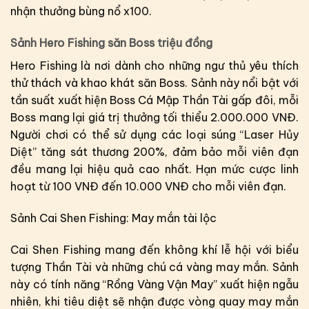
nhận thưởng bùng nổ x100.
Sảnh Hero Fishing săn Boss triệu đồng
Hero Fishing là nơi dành cho những ngư thủ yêu thích
thử thách và khao khát săn Boss. Sảnh này nổi bật với
tần suất xuất hiện Boss Cá Mập Thần Tài gấp đôi, mỗi
Boss mang lại giá trị thưởng tối thiểu 2.000.000 VNĐ.
Người chơi có thể sử dụng các loại súng “Laser Hủy
Diệt” tăng sát thương 200%, đảm bảo mỗi viên đạn
đều mang lại hiệu quả cao nhất. Hạn mức cược linh
hoạt từ 100 VNĐ đến 10.000 VNĐ cho mỗi viên đạn.
Sảnh Cai Shen Fishing: May mắn tài lộc
Cai Shen Fishing mang đến không khí lễ hội với biểu
tượng Thần Tài và những chú cá vàng may mắn. Sảnh
này có tính năng “Rồng Vàng Vận May” xuất hiện ngẫu
nhiên, khi tiêu diệt sẽ nhận được vòng quay may mắn