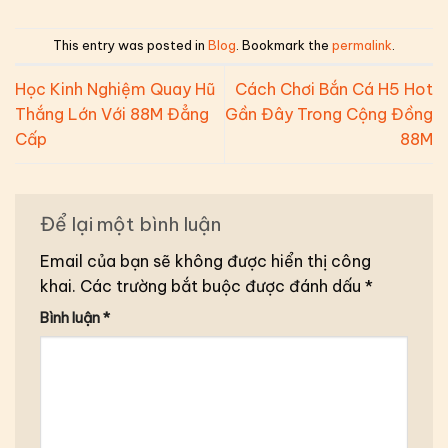
This entry was posted in
Blog
. Bookmark the
permalink
.
Học Kinh Nghiệm Quay Hũ
Cách Chơi Bắn Cá H5 Hot
Thắng Lớn Với 88M Đẳng
Gần Đây Trong Cộng Đồng
Cấp
88M
Để lại một bình luận
Email của bạn sẽ không được hiển thị công
khai.
Các trường bắt buộc được đánh dấu
*
Bình luận
*