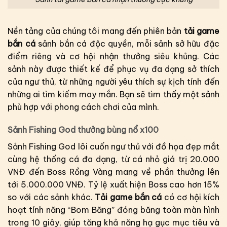
Nền tảng của chúng tôi mang đến phiên bản
tải game
bắn cá
sảnh bắn cá độc quyền, mỗi sảnh sở hữu đặc
điểm riêng và cơ hội nhận thưởng siêu khủng. Các
sảnh này được thiết kế để phục vụ đa dạng sở thích
của ngư thủ, từ những người yêu thích sự kịch tính đến
những ai tìm kiếm may mắn. Bạn sẽ tìm thấy một sảnh
phù hợp với phong cách chơi của mình.
Sảnh Fishing God thưởng bùng nổ x100
Sảnh Fishing God lôi cuốn ngư thủ với đồ họa đẹp mắt
cùng hệ thống cá đa dạng, từ cá nhỏ giá trị 20.000
VNĐ đến Boss Rồng Vàng mang về phần thưởng lên
tới 5.000.000 VNĐ. Tỷ lệ xuất hiện Boss cao hơn 15%
so với các sảnh khác.
Tải game bắn cá
có cơ hội kích
hoạt tính năng “Bom Băng” đóng băng toàn màn hình
trong 10 giây, giúp tăng khả năng hạ gục mục tiêu và