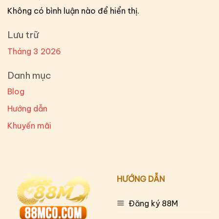
Không có bình luận nào để hiển thị.
Lưu trữ
Tháng 3 2026
Danh mục
Blog
Hướng dẫn
Khuyến mãi
HƯỚNG DẪN
Đăng ký 88M