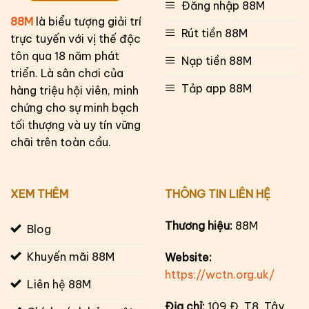
Đăng nhập 88M
88M
là biểu tượng giải trí
Rút tiền 88M
trực tuyến với vị thế độc
tôn qua 18 năm phát
Nạp tiền 88M
triển. Là sân chơi của
Tảp app 88M
hàng triệu hội viên, minh
chứng cho sự minh bạch
tối thượng và uy tín vững
chãi trên toàn cầu.
XEM THÊM
THÔNG TIN LIÊN HỆ
Thương hiệu:
88M
Blog
Khuyến mãi 88M
Website:
https://wctn.org.uk/
Liên hệ 88M
Địa chỉ:
109 Đ. T8, Tây