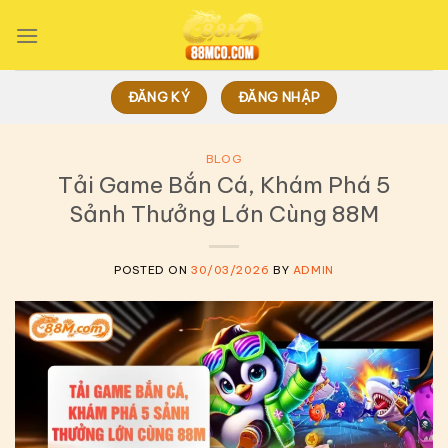
Skip
to
content
ĐĂNG KÝ
ĐĂNG NHẬP
BLOG
Tải Game Bắn Cá, Khám Phá 5
Sảnh Thưởng Lớn Cùng 88M
POSTED ON
30/03/2026
BY
ADMIN